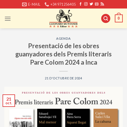
Skip
E-MAIL
+34 971256405
to
content
0
AGENDA
Presentació de les obres
guanyadores dels Premis literaris
Pare Colom 2024 a Inca
21 D'OCTUBRE DE 2024
21
oct.