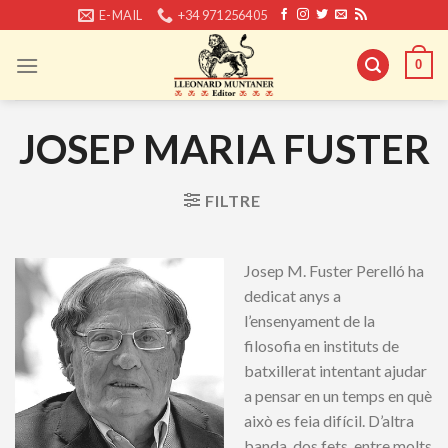
Skip
E-MAIL
+34 971256405
to
content
0
JOSEP MARIA FUSTER
FILTRE
Josep M. Fuster Perelló ha
dedicat anys a
l’ensenyament de la
filosofia en instituts de
batxillerat intentant ajudar
a pensar en un temps en què
això es feia difícil. D’altra
banda, dos fets, entre molts