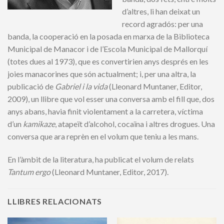
d’altres, li han deixat un
record agradós: per una
banda, la cooperació en la posada en marxa de la Biblioteca
Municipal de Manacor i de l’Escola Municipal de Mallorquí
(totes dues al 1973), que es convertirien anys després en les
joies manacorines que són actualment; i, per una altra, la
publicació de
Gabriel i la vida
(Lleonard Muntaner, Editor,
2009), un llibre que vol esser una conversa amb el fill que, dos
anys abans, havia finit violentament a la carretera, víctima
d’un
kamikaze
, atapeït d’alcohol, cocaïna i altres drogues. Una
conversa que ara reprèn en el volum que teniu a les mans.
En l’àmbit de la literatura, ha publicat el volum de relats
Tantum ergo
(Lleonard Muntaner, Editor, 2017).
LLIBRES RELACIONATS