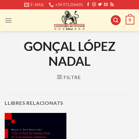
Skip
E-MAIL
+34 971256405
to
content
0
GONÇAL LÓPEZ
NADAL
FILTRE
LLIBRES RELACIONATS