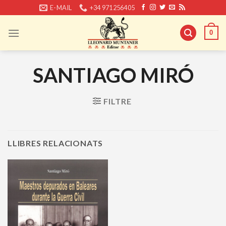
Skip
E-MAIL
+34 971256405
to
content
0
SANTIAGO MIRÓ
FILTRE
LLIBRES RELACIONATS