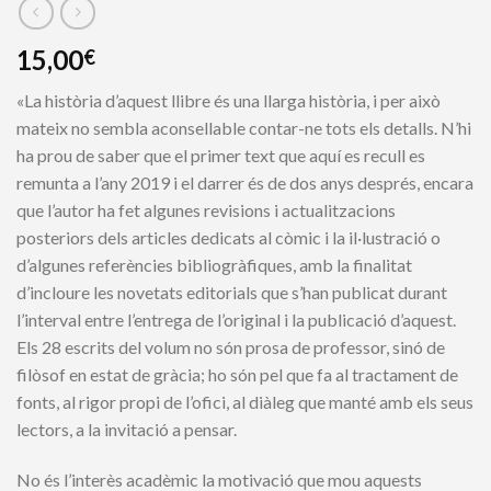
15,00
€
«La història d’aquest llibre és una llarga història, i per això
mateix no sembla aconsellable contar-ne tots els detalls. N’hi
ha prou de saber que el primer text que aquí es recull es
remunta a l’any 2019 i el darrer és de dos anys després, encara
que l’autor ha fet algunes revisions i actualitzacions
posteriors dels articles dedicats al còmic i la il·lustració o
d’algunes referències bibliogràfiques, amb la finalitat
d’incloure les novetats editorials que s’han publicat durant
l’interval entre l’entrega de l’original i la publicació d’aquest.
Els 28 escrits del volum no són prosa de professor, sinó de
filòsof en estat de gràcia; ho són pel que fa al tractament de
fonts, al rigor propi de l’ofici, al diàleg que manté amb els seus
lectors, a la invitació a pensar.
No és l’interès acadèmic la motivació que mou aquests