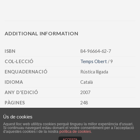
ADDITIONAL INFORMATION
ISBN
84-96664-62-7
COL·LECCIÓ
Temps Obert
/ 9
ENQUADERNACIÓ
Rústica lligada
IDIOMA
Català
ANY D'EDICIÓ
2007
PÀGINES
248
Ús de cookies
Aquest lloc web utilitza cookies perquè tingueu la millor experiència d'usuari.
AVÍS LEGAL
POLÍTICA DE PRIVACITAT
Si continuau navegant estau donant el vostre consentiment per a l'acceptació
POLÍTICA DE VENDA, ENTREGA, ANUL·LACIONS I DEVOLUCIONS
d'aquestes cookies i de la nostra
política de cookies
.
ACCEPTA