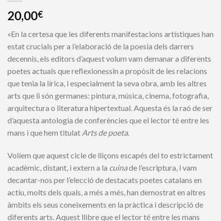
20,00
€
«En la certesa que les diferents manifestacions artístiques han
estat crucials per a l’elaboració de la poesia dels darrers
decennis, els editors d’aquest volum vam demanar a diferents
poetes actuals que reflexionessin a propòsit de les relacions
que tenia la lírica, i especialment la seva obra, amb les altres
arts que li són germanes: pintura, música, cinema, fotografia,
arquitectura o literatura hipertextual. Aquesta és la raó de ser
d’aquesta antologia de conferències que el lector té entre les
mans i que hem titulat
Arts de poeta
.
Volíem que aquest cicle de lliçons escapés del to estrictament
acadèmic, distant, i extern a la
cuina
de l’escriptura, i vam
decantar-nos per l’elecció de destacats poetes catalans en
actiu, molts dels quals, a més a més, han demostrat en altres
àmbits els seus coneixements en la pràctica i descripció de
diferents arts. Aquest llibre que el lector té entre les mans