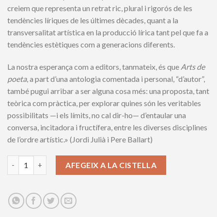
creiem que representa un retrat ric, plural i rigorós de les
tendències líriques de les últimes dècades, quant a la
transversalitat artística en la producció lírica tant pel que fa a
tendències estètiques com a generacions diferents.
La nostra esperança com a editors, tanmateix, és que
Arts de
poeta
, a part d’una antologia comentada i personal, “d’autor”,
també pugui arribar a ser alguna cosa més: una proposta, tant
teòrica com pràctica, per explorar quines són les veritables
possibilitats —i els límits, no cal dir-ho— d’entaular una
conversa, incitadora i fructífera, entre les diverses disciplines
de l’ordre artístic.» (Jordi Julià i Pere Ballart)
Arts de poeta. Poesia i relacions interartístiques quantity
AFEGEIX A LA CISTELLA