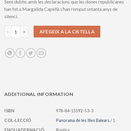
Sens dubte, amb les declaracions que les dones republicanes
han fet a Margalida Capellà s’han romput setanta anys de
silenci.
Dones republicanes: testimonis de la història oculta quantity
AFEGEIX A LA CISTELLA
ADDITIONAL INFORMATION
ISBN
978-84-15592-53-3
COL·LECCIÓ
Panorama de les Illes Balears
/ 1
ENQUADERNACIÓ
Rústica