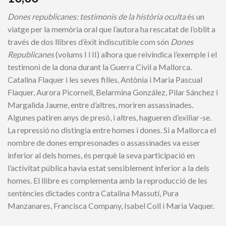
Dones republicanes: testimonis de la història oculta
és un
viatge per la memòria oral que l’autora ha rescatat de l’oblit a
través de dos llibres d’èxit indiscutible com són
Dones
Republicanes
(volums I i II) alhora que reivindica l’exemple i el
testimoni de la dona durant la Guerra Civil a Mallorca.
Catalina Flaquer i les seves filles, Antònia i Maria Pascual
Flaquer, Aurora Picornell, Belarmina González, Pilar Sánchez i
Margalida Jaume, entre d’altres, moriren assassinades.
Algunes patiren anys de presó, i altres, hagueren d’exiliar-se.
La repressió no distingia entre homes i dones. Si a Mallorca el
nombre de dones empresonades o assassinades va esser
inferior al dels homes, és perquè la seva participació en
l’activitat pública havia estat sensiblement inferior a la dels
homes. El llibre es complementa amb la reproducció de les
sentències dictades contra Catalina Massutí, Pura
Manzanares, Francisca Company, Isabel Coll i Maria Vaquer.