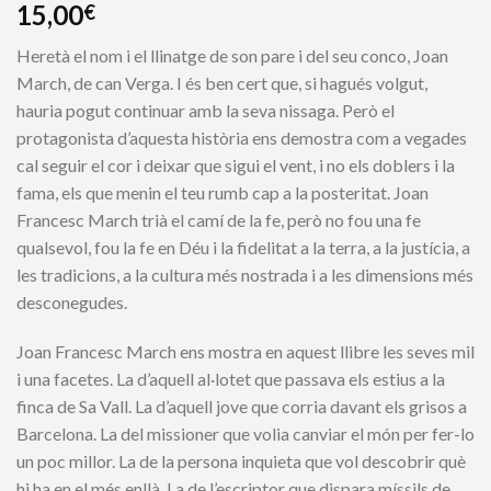
15,00
€
Heretà el nom i el llinatge de son pare i del seu conco, Joan
March, de can Verga. I és ben cert que, si hagués volgut,
hauria pogut continuar amb la seva nissaga. Però el
protagonista d’aquesta història ens demostra com a vegades
cal seguir el cor i deixar que sigui el vent, i no els doblers i la
fama, els que menin el teu rumb cap a la posteritat. Joan
Francesc March trià el camí de la fe, però no fou una fe
qualsevol, fou la fe en Déu i la fidelitat a la terra, a la justícia, a
les tradicions, a la cultura més nostrada i a les dimensions més
desconegudes.
Joan Francesc March ens mostra en aquest llibre les seves mil
i una facetes. La d’aquell al·lotet que passava els estius a la
finca de Sa Vall. La d’aquell jove que corria davant els grisos a
Barcelona. La del missioner que volia canviar el món per fer-lo
un poc millor. La de la persona inquieta que vol descobrir què
hi ha en el més enllà. La de l’escriptor que dispara míssils de