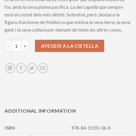
foc amb la seva ploma pacífica. La del capellà que sempre
està al costat dels més dèbils. Sobretot, però, destaca la
figura d’un home de Mallorca que estima la seva terra, la seva
gent i la seva cultura per damunt de totes les altres coses.
Joan Francesc March. Mirant la terra i les estrelles quantity
AFEGEIX A LA CISTELLA
ADDITIONAL INFORMATION
ISBN
978-84-15592-06-8