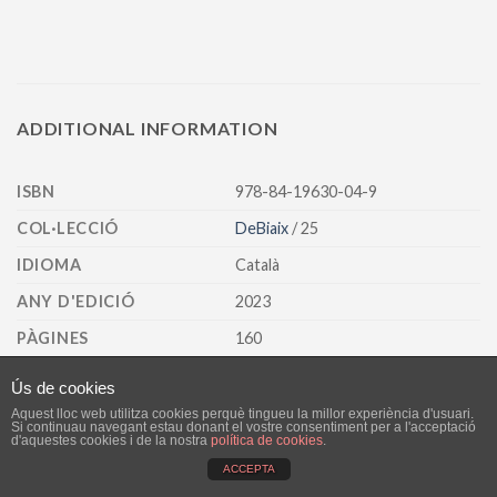
ADDITIONAL INFORMATION
ISBN
978-84-19630-04-9
COL·LECCIÓ
DeBiaix
/ 25
IDIOMA
Català
ANY D'EDICIÓ
2023
PÀGINES
160
Ús de cookies
Aquest lloc web utilitza cookies perquè tingueu la millor experiència d'usuari.
AVÍS LEGAL
POLÍTICA DE PRIVACITAT
Si continuau navegant estau donant el vostre consentiment per a l'acceptació
d'aquestes cookies i de la nostra
política de cookies
.
POLÍTICA DE VENDA, ENTREGA, ANUL·LACIONS I DEVOLUCIONS
ACCEPTA
Copyright 2026 ©
Lleonard Muntaner Editor