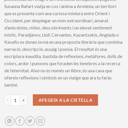
Susanna Rafart viatja en cos i ànima a Armènia, un territori
que es presenta com una curiosa mixtura entre Orient i
Occident, per desplegar un món extraordinari, amarat
d’anècdotes, mites, descobriments i un elevat sentiment
místic. Paradjànov, Llull, Cervantes, Kazantzakis, Anglada o
Kavafis es donen la mà en una proposta literària que combina
narració, descripció, assaig i poesia. El resultat és una
escriptura inaudita, bastida de reflexions, metàfores, dolls de
colors, ardor i punxons que foraden les tenebres a la recerca
de l’eternitat. Això no és només un llibre, és una casa que
ofereix reflexions i símbols en un viatge que ara tu faràs
també.
Les roses a frec de l’hivern quantity
AFEGEIX A LA CISTELLA