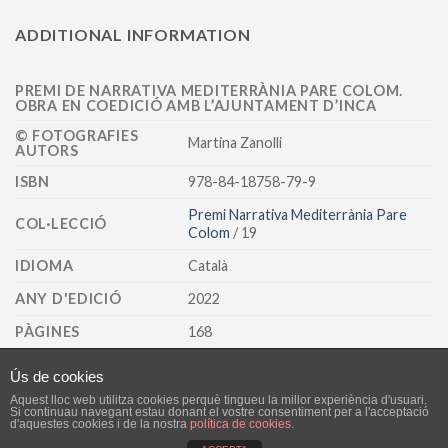
ADDITIONAL INFORMATION
PREMI DE NARRATIVA MEDITERRÀNIA PARE COLOM.
OBRA EN COEDICIÓ AMB L’AJUNTAMENT D’INCA
© FOTOGRAFIES
Martina Zanolli
AUTORS
ISBN
978-84-18758-79-9
Premi Narrativa Mediterrània Pare
COL·LECCIÓ
Colom
/ 19
IDIOMA
Català
ANY D'EDICIÓ
2022
PÀGINES
168
Ús de cookies
Aquest lloc web utilitza cookies perquè tingueu la millor experiència d'usuari.
AVÍS LEGAL
POLÍTICA DE PRIVACITAT
Si continuau navegant estau donant el vostre consentiment per a l'acceptació
d'aquestes cookies i de la nostra
política de cookies
.
POLÍTICA DE VENDA, ENTREGA, ANUL·LACIONS I DEVOLUCIONS