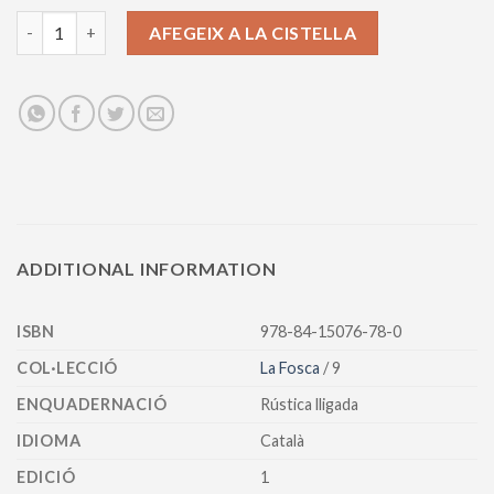
Sí fa que sí quantity
AFEGEIX A LA CISTELLA
ADDITIONAL INFORMATION
ISBN
978-84-15076-78-0
COL·LECCIÓ
La Fosca
/ 9
ENQUADERNACIÓ
Rústica lligada
IDIOMA
Català
EDICIÓ
1