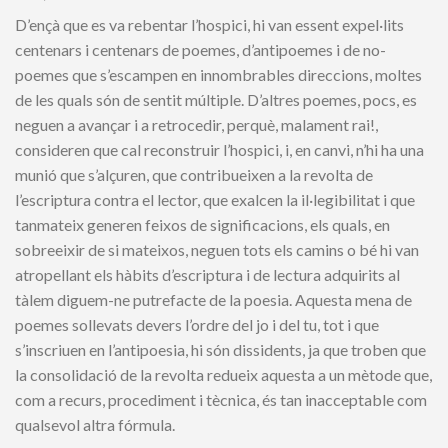
D’ençà que es va rebentar l’hospici, hi van essent expel·lits
centenars i centenars de poemes, d’antipoemes i de no-
poemes que s’escampen en innom­brables direccions, moltes
de les quals són de sentit múltiple. D’altres poemes, pocs, es
neguen a avançar i a retrocedir, perquè, malament rai!,
consideren que cal reconstruir l’hospici, i, en canvi, n’hi ha una
munió que s’alçuren, que contribueixen a la revolta de
l’escriptura contra el lector, que exalcen la il·legibilitat i que
tanmateix generen feixos de significacions, els quals, en
sobreeixir de si mateixos, neguen tots els camins o bé hi van
atropellant els hàbits d’escriptura i de lectura adquirits al
tàlem diguem-ne putrefacte de la poesia. Aquesta mena de
poemes sollevats devers l’ordre del jo i del tu, tot i que
s’inscriuen en l’antipoesia, hi són dissidents, ja que troben que
la consolidació de la revolta redueix aquesta a un mètode que,
com a recurs, procediment i tècnica, és tan inacceptable com
qualsevol altra fórmula.