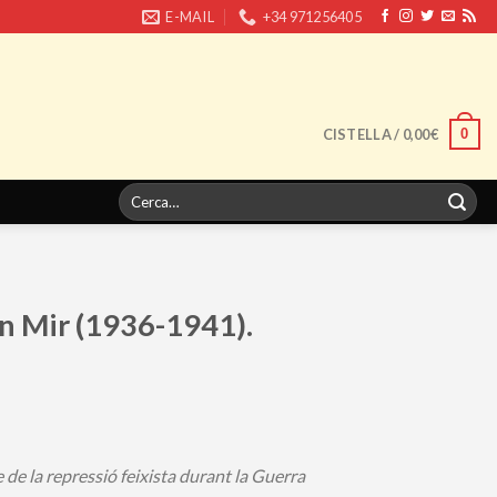
E-MAIL
+34 971256405
0
CISTELLA /
0,00
€
Cerca
de:
an Mir (1936-1941).
de la repressió feixista durant la Guerra