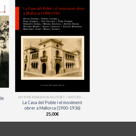
ANTONI MARIMON RIUTORT / ANTONI NADAL / ARNAU COMPANY / BARTOMEU GARÍ SALLERAS / DAVID GINARD I FÉRON / DOLORS MARÍN / MANEL SANTANA / MANEL SUÀREZ SALVÀ / PEP VÍLCHEZ / PERE FERRER / PERE GABRIEL / SEBASTIÀ SERRA BUSQUETS
 de
La Casa del Poble i el moviment
obrer a Mallorca (1900-1936)
25,00
€