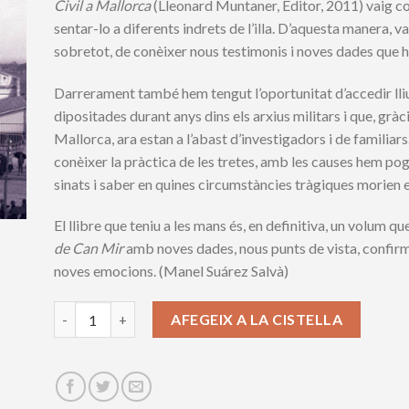
Civil a Mallorca
(Lleonard Muntaner, Editor, 2011) vaig c
sentar-lo a diferents indrets de l’illa. D’aquesta manera, va
sobretot, de conèixer nous testimonis i noves dades que ha
Darrerament també hem tengut l’o­por­tunitat d’accedir lli
dipositades durant anys dins els arxius militars i que, grà
Mallorca, ara estan a l’abast d’in­ves­tigadors i de familiars
conèixer la pràctica de les tretes, amb les causes hem po
sinats i saber en quines circumstàncies tràgiques morien e
El llibre que teniu a les mans és, en definitiva, un volum q
de Can Mir
amb noves dades, nous punts de vista, confirm
noves emocions. (Manel Suárez Salvà)
Suborns i tretes a la presó de Can Mir (1936-1941). Nove
AFEGEIX A LA CISTELLA