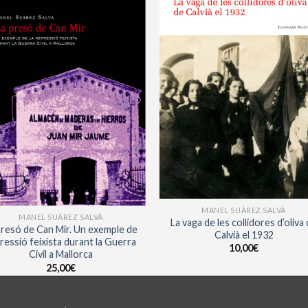
MANEL SUÀREZ SALVÀ
MANEL SUÀREZ SALVÀ
La vaga de les collidores d’oliva
presó de Can Mir. Un exemple de
Calvià el 1932
ressió feixista durant la Guerra
10,00
€
Civil a Mallorca
25,00
€