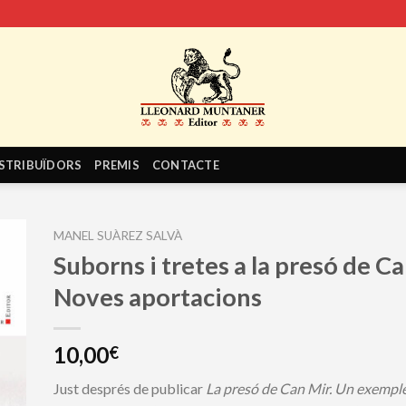
STRIBUÏDORS
PREMIS
CONTACTE
MANEL SUÀREZ SALVÀ
Suborns i tretes a la presó de C
Noves aportacions
10,00
€
Just després de publicar
La presó de Can Mir. Un exemple 