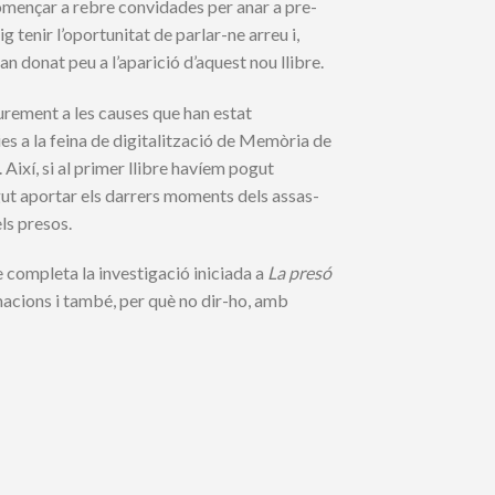
omençar a rebre convidades per anar a pre­
ig tenir l’oportunitat de parlar-ne arreu i,
n donat peu a l’aparició d’aquest nou llibre.
urement a les causes que han estat
cies a la feina de digitalització de Memòria de
. Així, si al primer llibre havíem pogut
gut aportar els darrers moments dels as­sas­
ls presos.
ue completa la investigació iniciada a
La presó
acions i també, per què no dir-ho, amb
s aportacions quantity