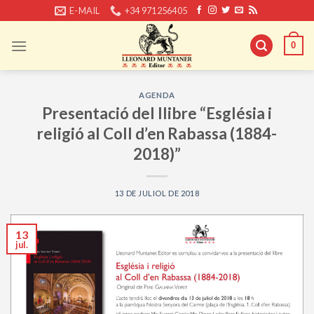
Skip
E-MAIL
+34 971256405
to
content
0
AGENDA
Presentació del llibre “Església i
religió al Coll d’en Rabassa (1884-
2018)”
13 DE JULIOL DE 2018
13
jul.