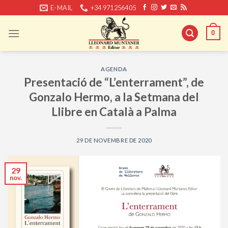
Skip
E-MAIL
+34 971256405
to
content
0
AGENDA
Presentació de “L’enterrament”, de
Gonzalo Hermo, a la Setmana del
Llibre en Català a Palma
29 DE NOVEMBRE DE 2020
29
nov.