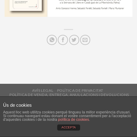
AVÍS LEGAL
POLÍTICA DE PRIVACITAT
POLÍTICA DE VENDA, ENTREGA, ANUL·LACIONS I DEVOLUCIONS
Copyright 2026 ©
Lleonard Muntaner Editor
Ús de cookies
Aquest lloc web utilitza cookies perquè tingueu la millor experiència d'usuari.
Si continuau navegant estau donant el vostre consentiment per a l'acceptació
d'aquestes cookies i de la nostra
política de cookies
.
ACCEPTA