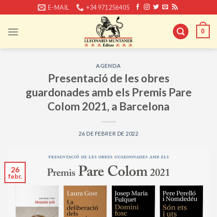
Skip
E-MAIL
+34 971256405
to
content
0
AGENDA
Presentació de les obres
guardonades amb els Premis Pare
Colom 2021, a Barcelona
26 DE FEBRER DE 2022
26
febr.