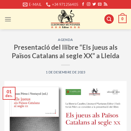
Skip
E-MAIL
+34 971256405
to
content
0
AGENDA
Presentació del llibre “Els jueus als
Països Catalans al segle XX” a Lleida
1 DE DESEMBRE DE 2023
01
des.