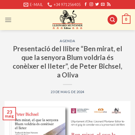
Skip
E-MAIL
+34 971256405
to
content
0
AGENDA
Presentació del llibre “Ben mirat, el
que la senyora Blum voldria és
conèixer el lleter”, de Peter Bichsel,
a Oliva
23 DE MAIG DE 2024
23
maig