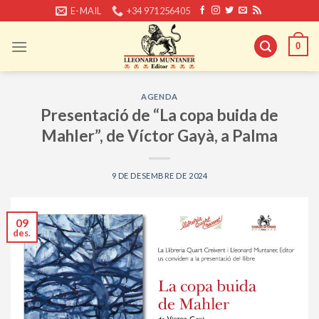
Skip
E-MAIL
+34 971256405
to
content
0
AGENDA
Presentació de “La copa buida de
Mahler”, de Víctor Gayà, a Palma
9 DE DESEMBRE DE 2024
09
des.