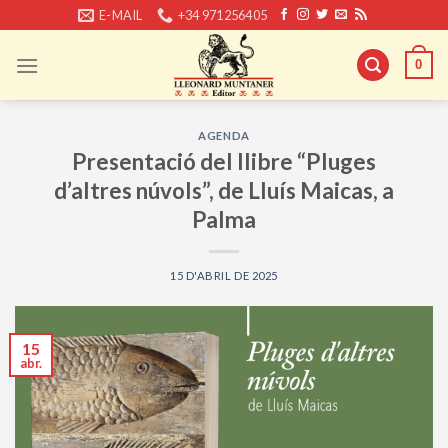
Skip
E-MAIL
+34 971256405
to
content
0
AGENDA
Presentació del llibre “Pluges
d’altres núvols”, de Lluís Maicas, a
Palma
15 D'ABRIL DE 2025
15
abr.