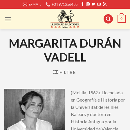
Skip
E-MAIL
+34 971256405
to
content
0
MARGARITA DURÁN
VADELL
FILTRE
(Melilla, 1963). Licenciada
en Geografía e Historia por
la Universitat de les Illes
Balears y doctora en
Historia Antigua por la
Universidad de Valencia