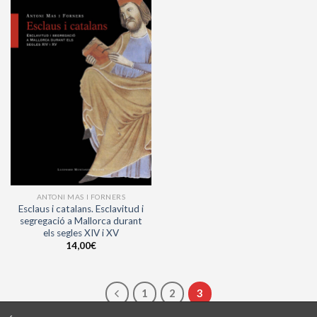
ANTONI MAS I FORNERS
Esclaus i catalans. Esclavitud i
segregació a Mallorca durant
els segles XIV i XV
14,00
€
1
2
3