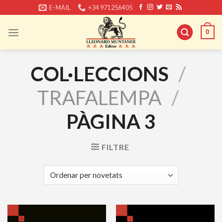
Skip
E-MAIL
+34 971256405
to
content
0
COL·LECCIONS
/
TRAFALEMPA
/
PÀGINA 3
FILTRE