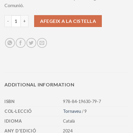
Comunió.
Al vent de l’Esperit. Per una Església en comunió quantity
AFEGEIX A LA CISTELLA
ADDITIONAL INFORMATION
ISBN
978-84-19630-79-7
COL·LECCIÓ
Tornaveu
/ 9
IDIOMA
Català
ANY D'EDICIÓ
2024