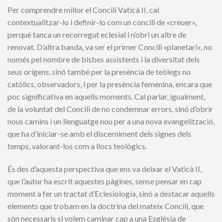
Per comprendre millor el Concili Vaticà II, cal
contextualitzar-lo i definir-lo com un concili de «creuer»,
perquè tanca un recorregut eclesial i n’obri un altre de
renovat. D’altra banda, va ser el primer Concili «planetari», no
només pel nombre de bisbes assistents i la diversitat dels
seus orígens, sinó també per la presència de teòlegs no
catòlics, observadors, i per la presència femenina, encara que
poc significativa en aquells moments. Cal parlar, igualment,
de la voluntat del Concili de no condemnar errors, sinó d’obrir
nous camins i un llenguatge nou per a una nova evangelització,
que ha d’iniciar-se amb el discerniment dels signes dels
temps, valorant-los com a llocs teològics.
És des d’aquesta perspectiva que ens va deixar el Vaticà II,
que l’autor ha escrit aquestes pàgines, sense pensar en cap
moment a fer un tractat d’Eclesiologia, sinó a destacar aquells
elements que trobam en la doctrina del mateix Concili, que
són necessaris si volem caminar cap a una Església de