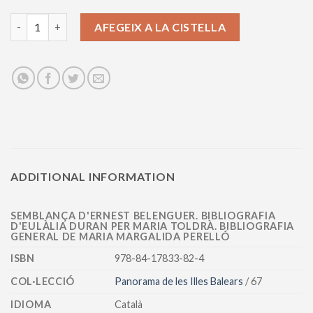
El moviment revolucionari de les Germanies. Ideologia i conscièn
AFEGEIX A LA CISTELLA
ADDITIONAL INFORMATION
SEMBLANÇA D'ERNEST BELENGUER. BIBLIOGRAFIA
D'EULÀLIA DURAN PER MARIA TOLDRÀ. BIBLIOGRAFIA
GENERAL DE MARIA MARGALIDA PERELLÓ
ISBN
978-84-17833-82-4
COL·LECCIÓ
Panorama de les Illes Balears
/ 67
IDIOMA
Català