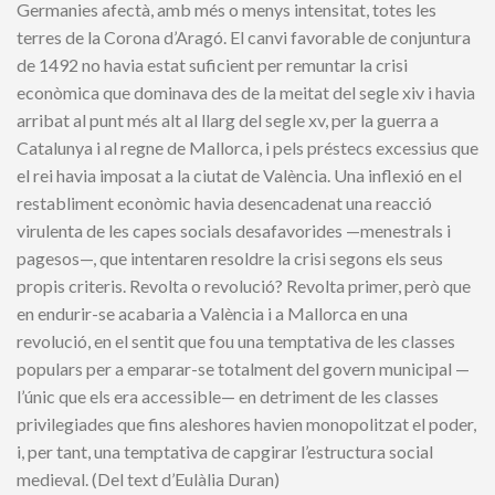
Germanies afectà, amb més o menys intensitat, totes les
terres de la Corona d’Aragó. El canvi favorable de conjuntura
de 1492 no havia estat suficient per remuntar la crisi
econòmica que dominava des de la meitat del segle xiv i havia
arribat al punt més alt al llarg del segle xv, per la guerra a
Catalunya i al regne de Mallorca, i pels préstecs excessius que
el rei havia imposat a la ciutat de València. Una inflexió en el
restabliment econòmic havia desencadenat una reacció
virulenta de les capes socials desafavorides —menestrals i
pagesos—, que intentaren resoldre la crisi segons els seus
propis criteris. Revolta o revolució? Revolta primer, però que
en endurir-se acabaria a València i a Mallorca en una
revolució, en el sentit que fou una temptativa de les classes
populars per a emparar-se totalment del govern municipal —
l’únic que els era accessible— en detriment de les classes
privilegiades que fins aleshores havien monopolitzat el poder,
i, per tant, una temptativa de capgirar l’estructura social
medieval. (Del text d’Eulàlia Duran)