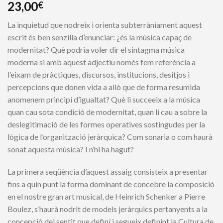
23,00
€
La inquietud que nodreix i orienta subterràniament aquest
escrit és ben senzilla d’enunciar: ¿és la música capaç de
modernitat? Què podria voler dir el sintagma música
moderna si amb aquest adjectiu només fem referència a
l’eixam de pràctiques, discursos, institucions, desitjos i
percepcions que donen vida a allò que de forma resumida
anomenem principi d’igualtat? Què li succeeix a la música
quan cau sota condició de modernitat, quan li cau a sobre la
deslegitimació de les formes operatives sostingudes per la
lògica de l’organització jeràrquica? Com sonaria o com haurà
sonat aquesta música? I n’hi ha hagut?
La primera seqüència d’aquest assaig consisteix a presentar
fins a quin punt la forma dominant de concebre la composició
en el nostre gran art musical, de Heinrich Schenker a Pierre
Boulez, s’haurà nodrit de models jeràrquics pertanyents a la
concepció del sentit que definí i segueix definint la Cultura de