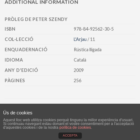
ADDITIONAL INFORMATION
PRÒLEG DE PETER SZENDY
ISBN
978-84-92562-30-5
COL·LECCIÓ
L'Arjau
/ 11
ENQUADERNACIÓ
Rústica lligada
IDIOMA
Català
ANY D'EDICIÓ
2009
PÀGINES
256
PRODUCTES RELACIONATS
Ús de cookies
Aquest lloc web utilitza cookies perquè tingueu la millor experiència d'usuari.
AVÍS LEGAL
POLÍTICA DE PRIVACITAT
Si continuau navegant estau donant el vostre consentiment per a l'acceptació
POLÍTICA DE VENDA, ENTREGA, ANUL·LACIONS I DEVOLUCIONS
d'aquestes cookies i de la nostra
política de cookies
.
ACCEPTA
Copyright 2026 ©
Lleonard Muntaner Editor