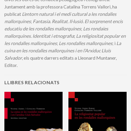
Juntament amb la professora Catalina Torrens Vallori, ha
publicat
L’entorn natural i el medi cultural a les ron
dalles
mallorquines
;
Fantasia. Realitat. Il·lusió. El sor
prenent encís
educatiu de les rondalles mallorquines
;
Les rondaies
mallorquines. Identitat i etnografia
;
La religiositat popular en
les rondalles mallorquines
;
Les rondalles ma
llor
quines
; i
La
cuina en les rondalles mallorquines i en l’Arxiduc Lluís
Salvador
, els quatre darrers editats a Lleonard Muntaner,
Editor.
LLIBRES RELACIONATS