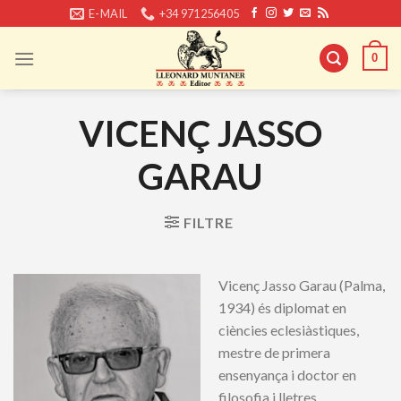
Skip
E-MAIL
+34 971256405
to
content
0
VICENÇ JASSO
GARAU
FILTRE
Vicenç Jasso Garau (Palma,
1934) és diplomat en
ciències eclesiàstiques,
mestre de primera
ensenyança i doctor en
filosofia i lletres