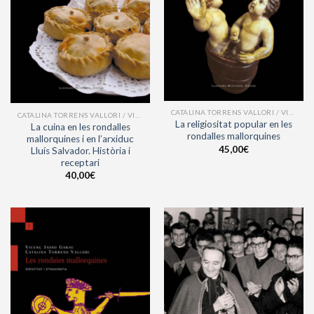
CATALINA TORRENS VALLORI / VICENÇ JASSO GARAU
CATALINA TORRENS VALLORI / VICENÇ JASSO GARAU
La religiositat popular en les
La cuina en les rondalles
rondalles mallorquines
mallorquines i en l’arxiduc
45,00
€
Lluís Salvador. Història i
receptari
40,00
€