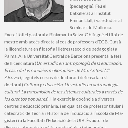
(pedagogia). Féu el
batxillerat a l’Institut
Ramon Llull, i va estudiar al
Seminari de Mallorca.
Exercí l’ofici pastoral a Biniamar i a Selva. Obtingué el títol de
mestre amb accés directe al cos de professors d’EGB. Cursà
la llicenciatura en filosofia i lletres (secció de pedagogia) a
Palma. A la Universitat Central de Barcelona presentà la tesi
de llicenciatura (
Un estudio en antropología de la educación.
El caso
de las
rondaies mallorquines de Mn. Antoni Mª
Alcover
), seguí els cursos de doctorat i defensà la tesi
doctoral (
Cultura y educación. Un estudio en antropología
cultural. La transmisión de los sistemas culturales a través de
los cuentos populares
). Ha exercit la docència a di­ver­sos
centres d’educació primària, i en qualitat de professor titular i
catedràtic de Teoria i Història de l’Educació a l’Escola de Ma­
gis­teri i a la Facultat d’Educació de la UIB. És autor de
diverses obres de temàtica pedagògica i etnogràfica.